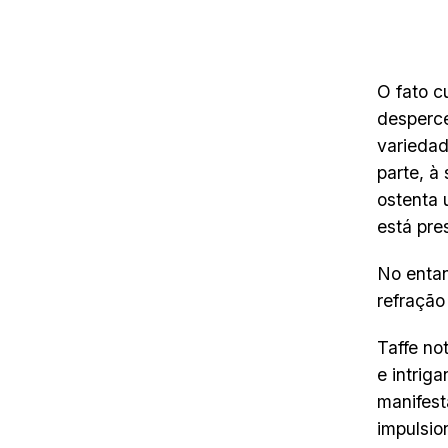
O fato c
desperce
variedad
parte, à
ostenta 
está pre
No entan
refração
Taffe no
e intrig
manifest
impulsio