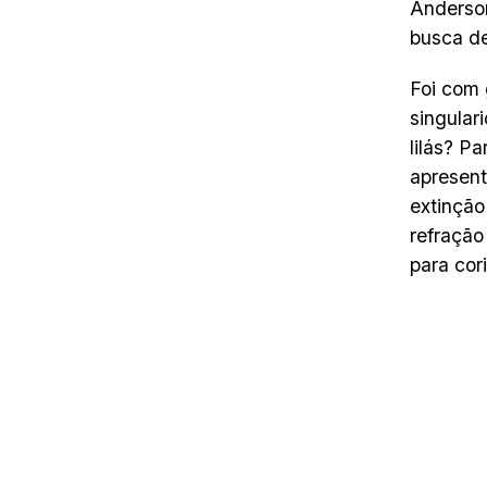
Anderson
busca de
Foi com 
singular
lilás? P
apresent
extinção
refração
para cor