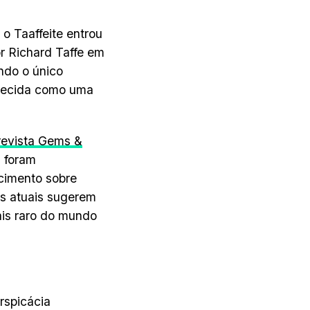
o Taaffeite entrou
or Richard Taffe em
ndo o único
nhecida como uma
revista Gems &
a foram
ecimento sobre
os atuais sugerem
ais raro do mundo
rspicácia