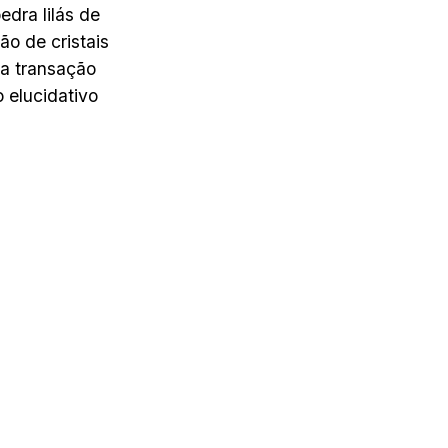
dra lilás de
o de cristais
a transação
o elucidativo