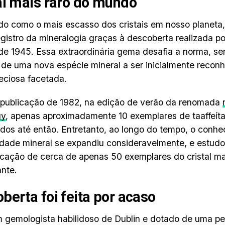
al mais raro do mundo
o como o mais escasso dos cristais em nosso planeta, 
egistro da mineralogia graças à descoberta realizada p
de 1945. Essa extraordinária gema desafia a norma, se
de uma nova espécie mineral a ser inicialmente reco
eciosa facetada.
publicação de 1982, na edição de verão da renomada
gy
, apenas aproximadamente 10 exemplares de taaffeít
dos até então. Entretanto, ao longo do tempo, o conh
idade mineral se expandiu consideravelmente, e estud
ficação de cerca de apenas 50 exemplares do cristal m
ante.
berta foi feita por acaso
m gemologista habilidoso de Dublin e dotado de uma pe