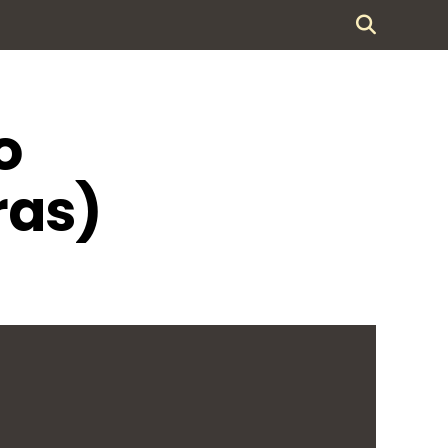
o
ras)