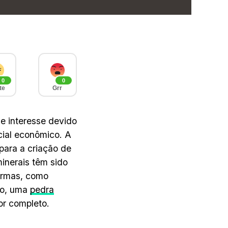
0
0
te
Grr
de interesse devido
cial econômico. A
 para a criação de
minerais têm sido
 armas, como
do, uma
pedra
or completo.