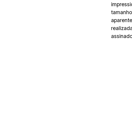
impressi
tamanho 
aparente
realizad
assinad