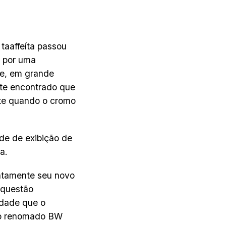
 taaffeíta passou
e por uma
ve, em grande
nte encontrado que
nte quando o cromo
ade de exibição de
a.
entamente seu novo
 questão
idade que o
 ao renomado BW