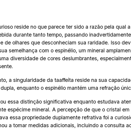
urioso reside no que parece ter sido a razão pela qual a
bida durante tanto tempo, passando inadvertidament
e de olhares que desconheciam sua raridade. Isso de
 sua semelhança com o espinélio, um mineral amplame
uma diversidade de cores deslumbrantes, especialme
sente.
to, a singularidade da taaffeíta reside na sua capacid
 dupla, enquanto o espinélio mantém uma refração únic
tou essa distinção significativa enquanto estudava at
ante espécime mineral. A percepção de que o cristal em
ava essa propriedade duplamente refrativa foi a curios
nou a tomar medidas adicionais, incluindo a consulta