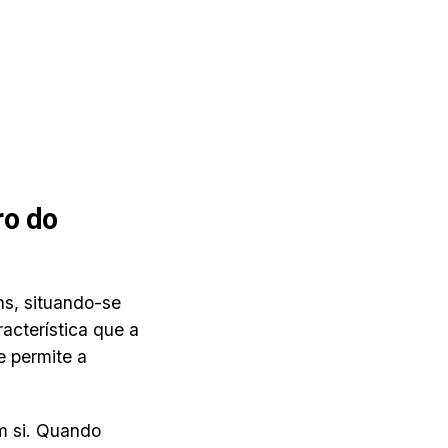
ro do
hs, situando-se
acterística que a
e permite a
m si. Quando