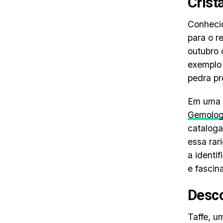
Crist
Conhecid
para o r
outubro 
exemplo 
pedra pr
Em uma 
Gemolo
cataloga
essa rar
a identi
e fascin
Desco
Taffe, u