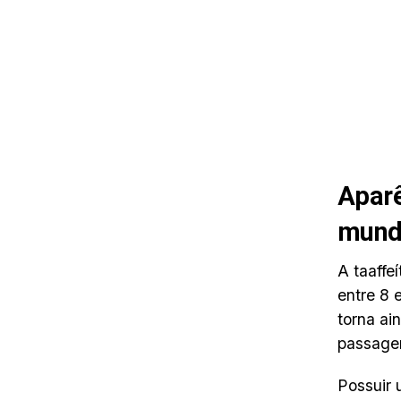
Aparê
mund
A taaffe
entre 8 
torna ai
passagem
Possuir 