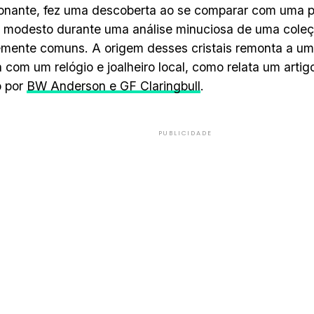
onante, fez uma descoberta ao se comparar com uma pe
modesto durante uma análise minuciosa de uma coleçã
mente comuns. A origem desses cristais remonta a um
a com um relógio e joalheiro local, como relata um artig
o por
BW Anderson e GF Claringbull
.
PUBLICIDADE