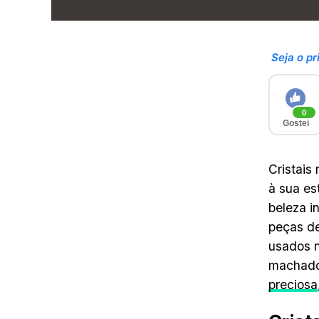
Seja o pr
0
Gostei
Cristais
à sua es
beleza i
peças de
usados ​
machados
preciosa