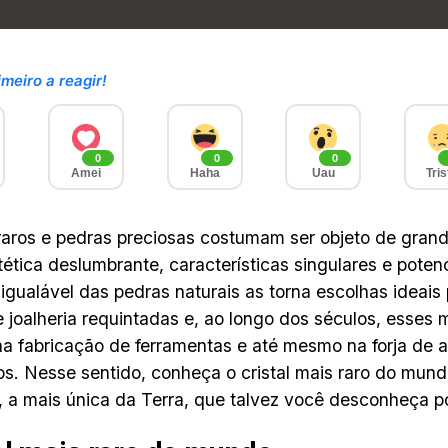
imeiro a reagir!
0
0
0
Amei
Haha
Uau
Tris
 raros e pedras preciosas costumam ser objeto de gran
tética deslumbrante, características singulares e poten
nigualável das pedras naturais as torna escolhas ideais
 joalheria requintadas e, ao longo dos séculos, esses 
​na fabricação de ferramentas e até mesmo na forja de
. Nesse sentido, conheça o cristal mais raro do mun
, a mais única da Terra, que talvez você desconheça p