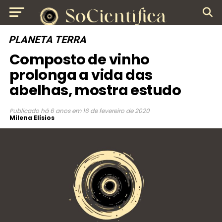
PLANETA TERRA
Composto de vinho
prolonga a vida das
abelhas, mostra estudo
Publicado
há 6 anos
em
16 de fevereiro de 2020
Milena Elísios