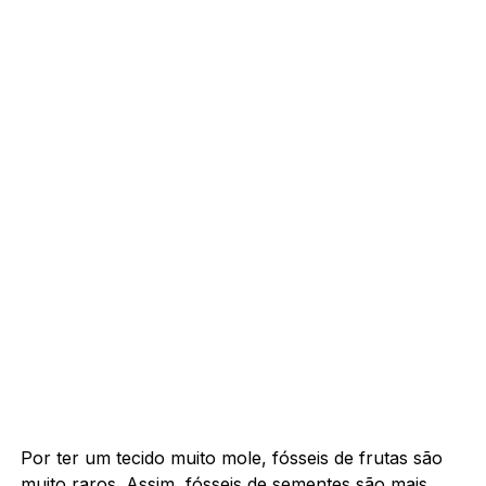
Por ter um tecido muito mole, fósseis de frutas são
muito raros. Assim, fósseis de sementes são mais