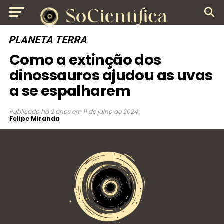
PLANETA TERRA
Como a extinção dos
dinossauros ajudou as uvas
a se espalharem
Publicado
há 2 anos
em
11 de julho de 2024
Felipe Miranda