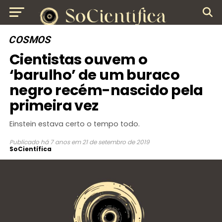
COSMOS
Cientistas ouvem o
‘barulho’ de um buraco
negro recém-nascido pela
primeira vez
Einstein estava certo o tempo todo.
Publicado
há 7 anos
em
21 de setembro de 2019
SoCientífica