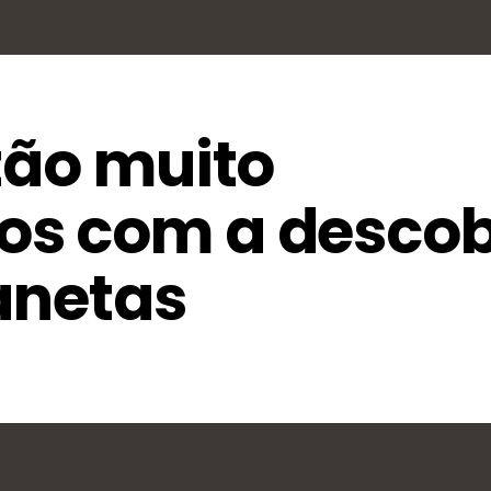
tão muito
os com a descob
anetas