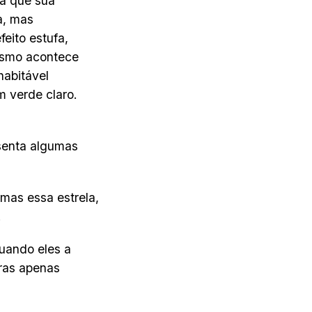
ca que sua
a, mas
eito estufa,
mesmo acontece
habitável
m verde claro.
senta algumas
mas essa estrela,
.
uando eles a
ras apenas