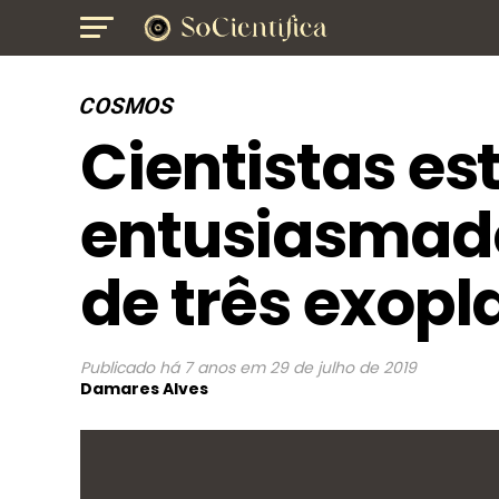
COSMOS
Cientistas es
entusiasmad
de três exopl
Publicado
há 7 anos
em
29 de julho de 2019
Damares Alves