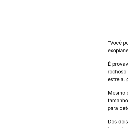
“Você po
exoplane
É prováv
rochoso 
estrela,
Mesmo qu
tamanho,
para det
Dos dois