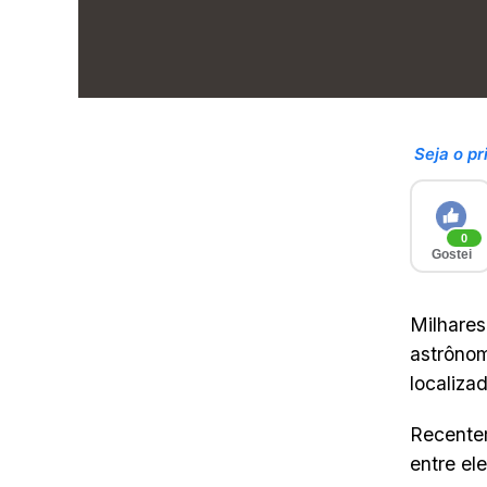
Seja o pr
0
Gostei
Milhares
astrônom
localiza
Recentem
entre el