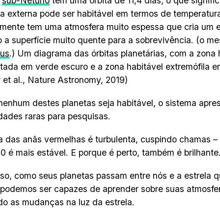
r
sub-Netuno
tem uma órbita de 11,4 dias, o que signifi
a externa pode ser habitável em termos de temperatur
mente tem uma atmosfera muito espessa que cria um ef
 a superfície muito quente para a sobrevivência. (o 
us
.) Um diagrama das órbitas planetárias, com a zona 
tada em verde escuro e a zona habitável extremófila e
 et al., Nature Astronomy, 2019)
enhum destes planetas seja habitável, o sistema apre
dades raras para pesquisas.
a das anãs vermelhas é turbulenta, cuspindo chamas – 
0 é mais estável. E porque é perto, também é brilhante
so, como seus planetas passam entre nós e a estrela q
 podemos ser capazes de aprender sobre suas atmosfe
o as mudanças na luz da estrela.