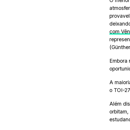
O meno
atmosfer
provavel
deixando
com Vên
represen
(Günther
Embora n
oportuni
A maiori
o TOI-27
Além dis
orbitam,
estudand