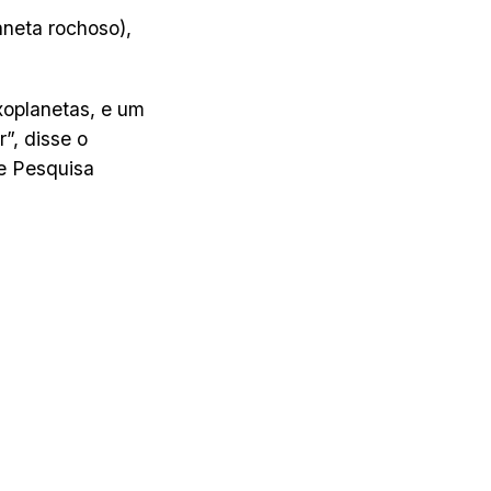
aneta rochoso),
xoplanetas, e um
”, disse o
 e Pesquisa