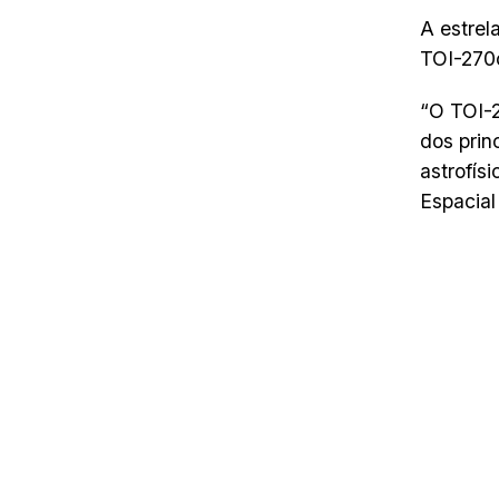
A estrel
TOI-270
“O TOI-2
dos prin
astrofís
Espacial