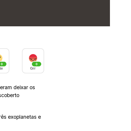
0
0
te
Grr
eram deixar os
scoberto
rês exoplanetas e