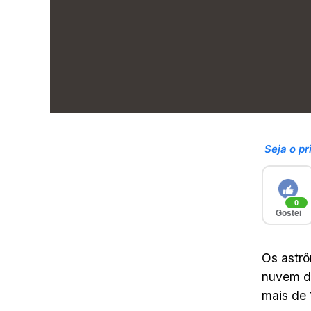
Seja o pr
0
Gostei
Os astrô
nuvem de
mais de 