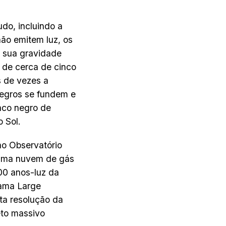
do, incluindo a
ão emitem luz, os
e sua gravidade
 de cerca de cinco
s de vezes a
egros se fundem e
aco negro de
 Sol.
o Observatório
uma nuvem de gás
00 anos-luz da
cama Large
lta resolução da
eto massivo