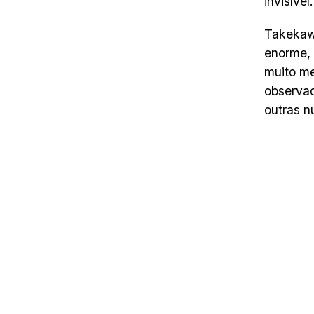
invisível.
Takekawa
enorme, 
muito me
observad
outras n