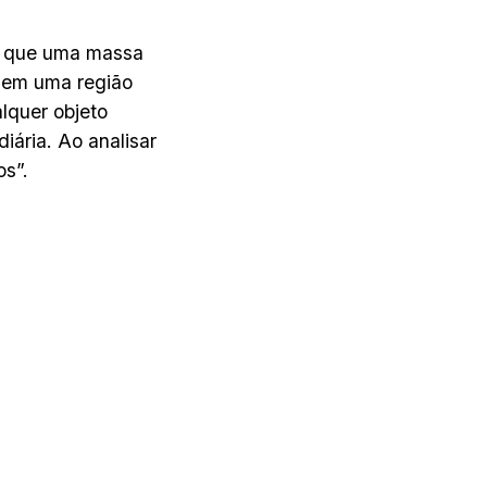
am que uma massa
 em uma região
alquer objeto
ária. Ao analisar
os”.