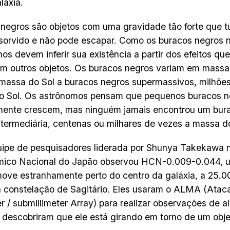
láxia.
negros são objetos com uma gravidade tão forte que tu
bsorvido e não pode escapar. Como os buracos negros n
os devem inferir sua existência a partir dos efeitos qu
m outros objetos. Os buracos negros variam em massa
massa do Sol a buracos negros supermassivos, milhõe
o Sol. Os astrônomos pensam que pequenos buracos n
mente crescem, mas ninguém jamais encontrou um bur
termediária, centenas ou milhares de vezes a massa do
ipe de pesquisadores liderada por Shunya Takekawa n
mico Nacional do Japão observou HCN-0.009-0.044, 
ove estranhamente perto do centro da galáxia, a 25.0
a constelação de Sagitário. Eles usaram o ALMA (Ata
er / submillimeter Array) para realizar observações de a
descobriram que ele está girando em torno de um obj