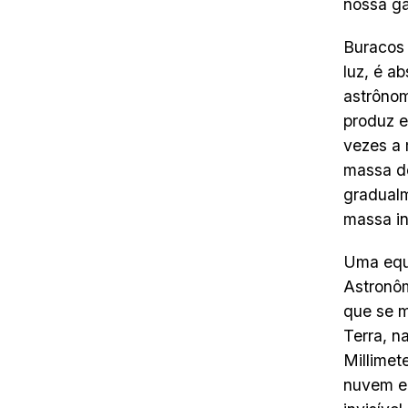
nossa ga
Buracos 
luz, é a
astrônom
produz e
vezes a 
massa d
gradual
massa in
Uma equ
Astronô
que se m
Terra, n
Millimet
nuvem e 