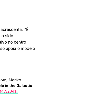
 acrescenta: “É
ha sido
ivo no centro
Isso apoia o modelo
oto, Mariko
e in the Galactic
847/2041-