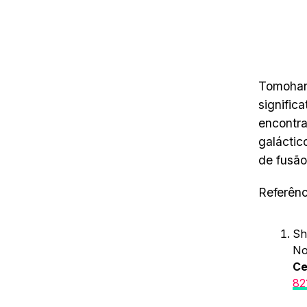
Tomoharu
signific
encontra
galáctic
de fusão
Referênc
Sh
No
Ce
82