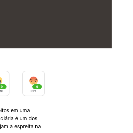
0
0
te
Grr
eitos em uma
diária é um dos
jam à espreita na