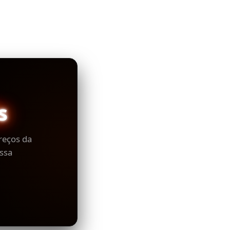
s
reços da
ssa