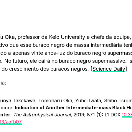
 Oka, professor da Keio University e chefe da equipe,
ativo que esse buraco negro de massa intermediária ten
do a apenas vinte anos-luz do buraco negro supermass
o. No futuro, ele cairá no buraco negro supermassivo. 
 do crescimento dos buracos negros. [
Science Daily
]
ia:
unya Takekawa, Tomoharu Oka, Yuhei Iwata, Shiho Tsujim
mura.
Indication of Another Intermediate-mass Black Hol
nter
.
The Astrophysical Journal
, 2019; 871 (1): L1 DOI:
10.3
13/aafb07