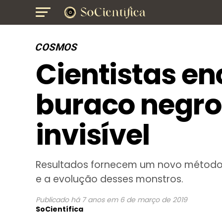
COSMOS
Cientistas e
buraco negro
invisível
Resultados fornecem um novo método p
e a evolução desses monstros.
Publicado
há 7 anos
em
6 de março de 2019
SoCientífica