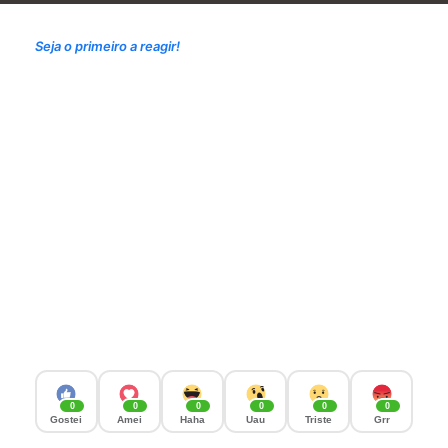
Seja o primeiro a reagir!
0
0
0
0
0
0
Gostei
Amei
Haha
Uau
Triste
Grr