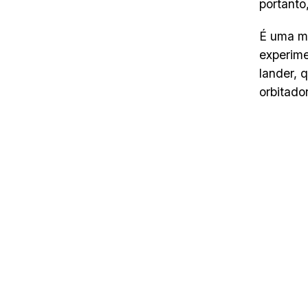
portanto
É uma mi
experime
lander, 
orbitador