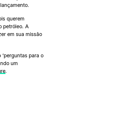
 lançamento.
ois querem
 petróleo. A
zer em sua missão
 ‘perguntas para o
gundo um
ure
.