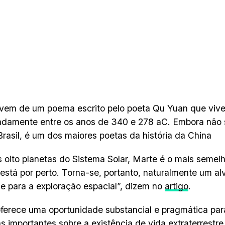
vem de um poema escrito pelo poeta Qu Yuan que viv
adamente entre os anos de 340 e 278 aC. Embora não 
Brasil, é um dos maiores poetas da história da China
s oito planetas do Sistema Solar, Marte é o mais semelh
stá por perto. Torna-se, portanto, naturalmente um alv
de para a exploração espacial”, dizem no
artigo
.
ferece uma oportunidade substancial e pragmática par
s importantes sobre a existência de vida extraterrestre