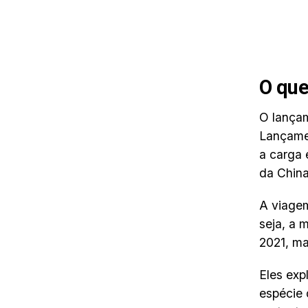
O que
O lançam
Lançamen
a carga 
da Chin
A viagem
seja, a 
2021, ma
Eles exp
espécie 