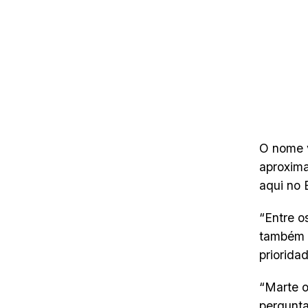
O nome 
aproxim
aqui no 
“Entre o
também e
priorida
“Marte o
pergunta