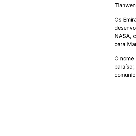
Tianwen-
Os Emira
desenvol
NASA, c
para Ma
O nome d
paraíso’
comunica