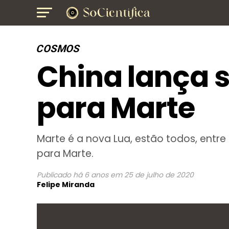
COSMOS
China lança 
para Marte
Marte é a nova Lua, estão todos, entre
para Marte.
Publicado
há 6 anos
em
25 de julho de 2020
Felipe Miranda