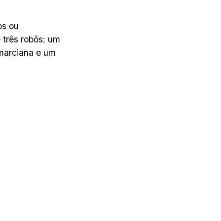
os ou
e três robôs: um
 marciana e um