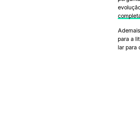
evolução
complet
Ademais,
para a l
lar para 