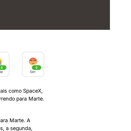
0
0
te
Grr
tais como SpaceX,
rrendo para Marte.
ara Marte. A
os, a segunda,