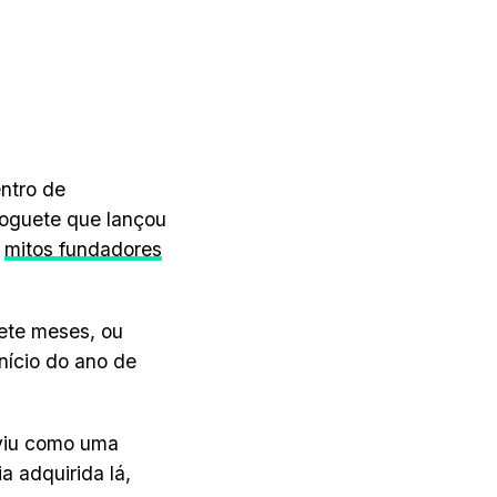
entro de
foguete que lançou
s
mitos fundadores
ete meses, ou
nício do ano de
rviu como uma
a adquirida lá,