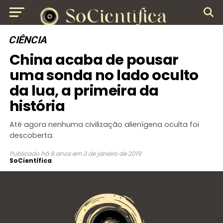
CIÊNCIA
China acaba de pousar
uma sonda no lado oculto
da lua, a primeira da
história
Até agora nenhuma civilização alienígena oculta foi
descoberta.
Publicado
há 8 anos
em
3 de janeiro de 2019
SoCientífica