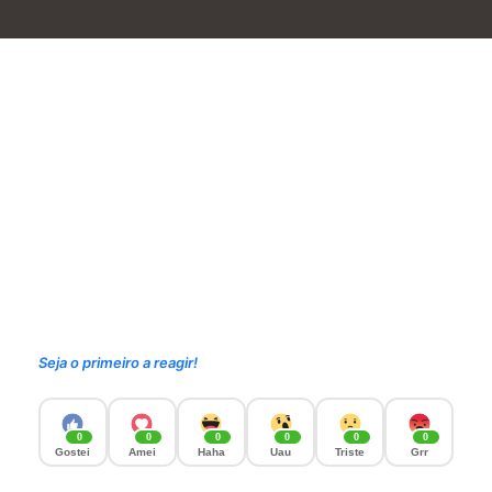
Seja o primeiro a reagir!
0
0
0
0
0
0
Gostei
Amei
Haha
Uau
Triste
Grr