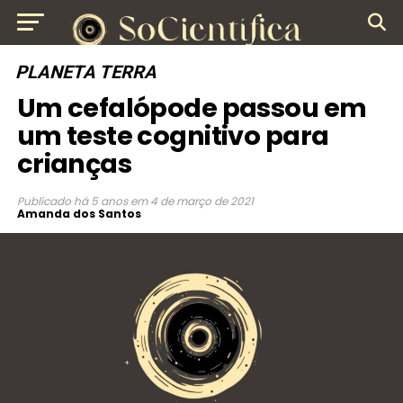
PLANETA TERRA
Um cefalópode passou em
um teste cognitivo para
crianças
Publicado
há 5 anos
em
4 de março de 2021
Amanda dos Santos