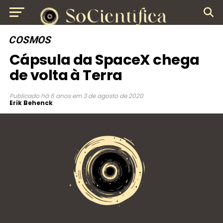
COSMOS
Cápsula da SpaceX chega
de volta à Terra
Publicado
há 6 anos
em
3 de agosto de 2020
Erik Behenck