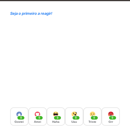
Seja o primeiro a reagir!
0
0
0
0
0
0
Gostei
Amei
Haha
Uau
Triste
Grr