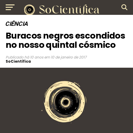
CIÊNCIA
Buracos negros escondidos
no nosso quintal cósmico
Publicado
há 10 anos
em
10 de janeiro de 2017
SoCientífica