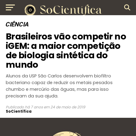
CIÊNCIA
Brasileiros vão competir no
iGEM: a maior competição
de biologia sintética do
mundo
Alunos da USP São Carlos desenvolvem biofiltro
bacteriano capaz de reduzir os metais pesados
chumbo e mercúrio das águas, mas para isso
precisam da sua ajuda.
Publicado
há 7 anos
em
24 de maio de 2019
SoCientífica