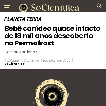
PLANETA TERRA
Bebê canídeo quase intacto
de 18 mil anos descoberto
no Permafrost
Cachorro ou lobo?
Publicado
há 7 anos
em
19 de novembro de 2019
SoCientífica