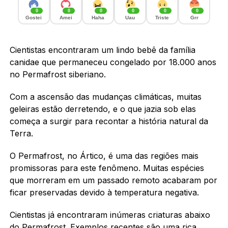
0
0
0
0
0
0
Gostei
Amei
Haha
Uau
Triste
Grr
Cientistas encontraram um lindo bebê da família
canidae que permaneceu congelado por 18.000 anos
no Permafrost siberiano.
Com a ascensão das mudanças climáticas, muitas
geleiras estão derretendo, e o que jazia sob elas
começa a surgir para recontar a história natural da
Terra.
O Permafrost, no Ártico, é uma das regiões mais
promissoras para este fenômeno. Muitas espécies
que morreram em um passado remoto acabaram por
ficar preservadas devido à temperatura negativa.
Cientistas já encontraram inúmeras criaturas abaixo
do Permafrost. Exemplos recentes são uma rica