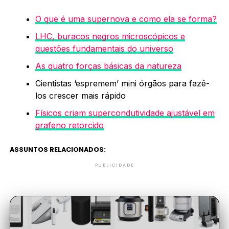
O que é uma supernova e como ela se forma?
LHC, buracos negros microscópicos e
questões fundamentais do universo
As quatro forças básicas da natureza
Cientistas ‘espremem’ mini órgãos para fazê-
los crescer mais rápido
Físicos criam supercondutividade ajustável em
grafeno retorcido
ASSUNTOS RELACIONADOS:
PUBLICIDADE