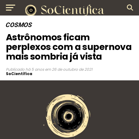
COSMOS
Astrônomos ficam
perplexos com a supernova
mais sombria já vista
Publicado
há 5 anos
em
26 de outubro de 2021
SoCientífica