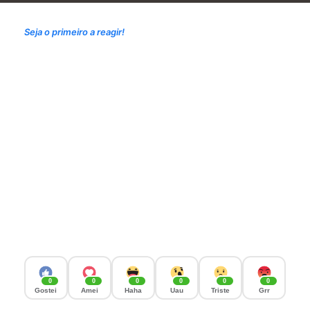
Seja o primeiro a reagir!
0
0
0
0
0
0
Gostei
Amei
Haha
Uau
Triste
Grr