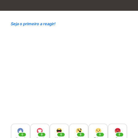
Seja o primeiro a reagir!
0
0
0
0
0
0