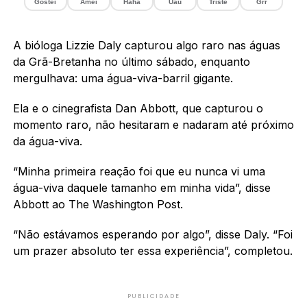
Gostei
Amei
Haha
Uau
Triste
Grr
A bióloga Lizzie Daly capturou algo raro nas águas
da Grã-Bretanha no último sábado, enquanto
mergulhava: uma água-viva-barril gigante.
Ela e o cinegrafista Dan Abbott, que capturou o
momento raro, não hesitaram e nadaram até próximo
da água-viva.
“Minha primeira reação foi que eu nunca vi uma
água-viva daquele tamanho em minha vida”, disse
Abbott ao The Washington Post.
“Não estávamos esperando por algo”, disse Daly. “Foi
um prazer absoluto ter essa experiência”, completou.
PUBLICIDADE