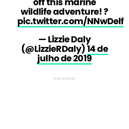
off this marine
wildlife adventure! ?
pic.twitter.com/NNwDel
— Lizzie Daly
(@LizzieRDaly)
14 de
julho de 2019
PUBLICIDADE