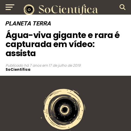
PLANETA TERRA
Água-viva gigante e rara é
capturada em vídeo:
assista
Publicado
há 7 anos
em
17 de julho de 2019
SoCientífica