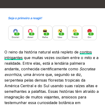
Seja o primeiro a reagir!
0
0
0
0
0
0
Gostei
Amei
Haha
Uau
Triste
Grr
O reino da história natural está repleto de
contos
intrigantes
que muitas vezes oscilam entre o mito e a
realidade. Entre elas, está a lendária palmeira
andante, conhecida cientificamente como
Socratea
exorrhiza
, uma árvore que, segundo se diz,
serpenteia pelas densas florestas tropicais da
América Central e do Sul usando suas raízes altas e
semelhantes a palafitas. Essas histórias têm atraído a
imaginação de muitos viajantes, ansiosos para
testemunhar essa curiosidade botânica em