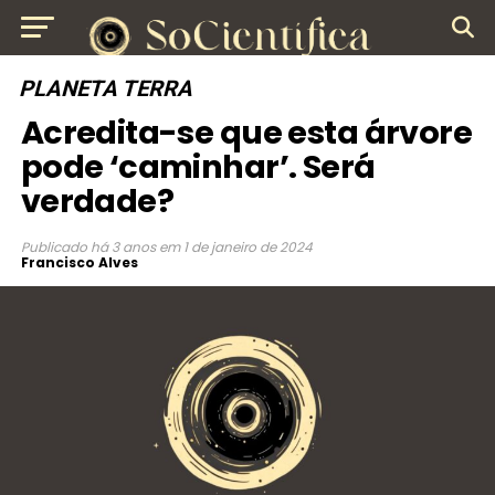
PLANETA TERRA
Acredita-se que esta árvore
pode ‘caminhar’. Será
verdade?
Publicado
há 3 anos
em
1 de janeiro de 2024
Francisco Alves