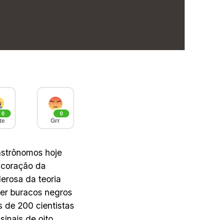
0
0
te
Grr
astrônomos hoje
 coração da
erosa da teoria
ever buracos negros
 de 200 cientistas
inais de oito