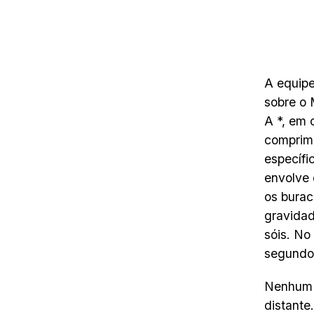
A equipe
sobre o 
A *, em 
comprime
específi
envolve 
os burac
gravidad
sóis. No
segundo
Nenhum t
distante