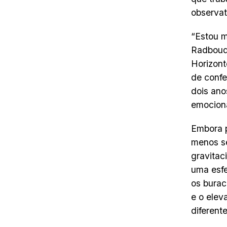
observat
“Estou m
Radboud,
Horizont
de confe
dois ano
emociona
Embora p
menos se
gravitac
uma esfe
os burac
e o elev
diferent