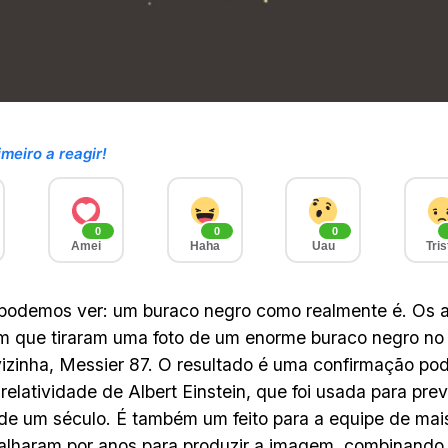
imeiro a reagir!
0
0
0
Amei
Haha
Uau
Tris
 podemos ver: um buraco negro como realmente é. Os 
m que tiraram uma foto de um enorme buraco negro no
vizinha, Messier 87. O resultado é uma confirmação pod
 relatividade de Albert Einstein, que foi usada para pr
de um século. É também um feito para a equipe de mais
alharam por anos para produzir a imagem, combinando s