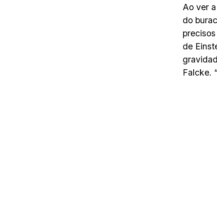
Ao ver a
do burac
precisos
de Einst
gravidad
Falcke. 