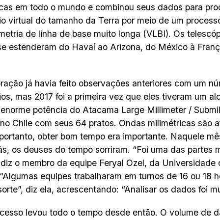
icas em todo o mundo e combinou seus dados para pro
io virtual do tamanho da Terra por meio de um proces
ometria de linha de base muito longa (VLBI). Os telescó
e estenderam do Havaí ao Arizona, do México à Franç
ração já havia feito observações anteriores com um n
ios, mas 2017 foi a primeira vez que eles tiveram um a
a enorme potência do Atacama Large Millimeter / Submil
o Chile com seus 64 pratos. Ondas milimétricas são a
portanto, obter bom tempo era importante. Naquele mês 
ás, os deuses do tempo sorriram. “Foi uma das partes m
, diz o membro da equipe Feryal Ozel, da Universidade
“Algumas equipes trabalharam em turnos de 16 ou 18 h
sorte”, diz ela, acrescentando: “Analisar os dados foi mui
cesso levou todo o tempo desde então. O volume de d