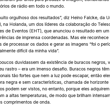
órios de rádio em todo o mundo.
uito orgulhoso dos resultados”, diz Heino Falcke, da 
 na Holanda, um dos líderes da colaboração do Teles
es de Eventos (EHT), que anunciou o resultado em um 
rências de imprensa coordenadas. Mas ele reconhece
s de processar os dados e gerar as imagens “foi o per
lmente difícil da minha vida”.
oucos duvidassem da existência de buracos negros, vê
u rastro – era um imenso desafio. Buracos negros tê
ionais tão fortes que nem a luz pode escapar, então ele
ra negra e sem características, chamada de horizonte
os podem ser vistos, no entanto, porque eles adquire
am a altas temperaturas, de modo que brilham intensa
es comprimentos de onda.