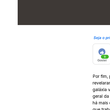
Seja o pr
0
Gostei
Por fim,
revelara
galáxia 
geral da
há mais 
que trab