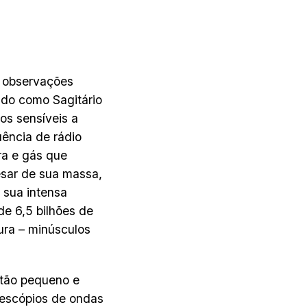
s observações
ido como Sagitário
ios sensíveis a
ência de rádio
ra e gás que
esar de sua massa,
 sua intensa
e 6,5 bilhões de
ura – minúsculos
 tão pequeno e
lescópios de ondas