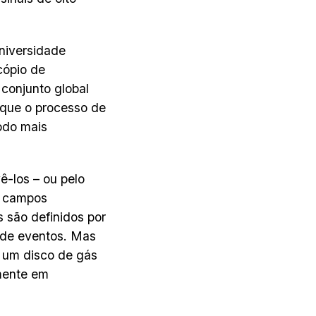
Universidade
cópio de
conjunto global
 que o processo de
íodo mais
-los – ou pelo
m campos
s são definidos por
 de eventos. Mas
m um disco de gás
mente em