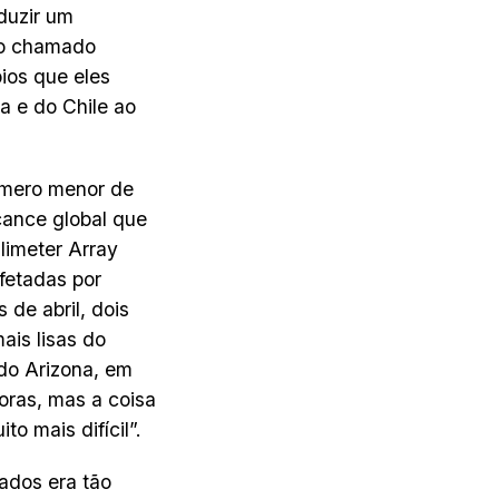
duzir um
so chamado
pios que eles
a e do Chile ao
úmero menor de
lcance global que
limeter Array
fetadas por
de abril, dois
ais lisas do
 do Arizona, em
oras, mas a coisa
to mais difícil”.
ados era tão