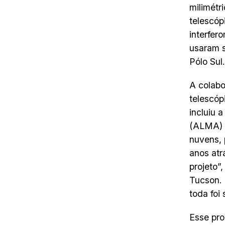
milimétr
telescóp
interfer
usaram s
Pólo Sul.
A colabo
telescóp
incluiu 
(ALMA) n
nuvens, 
anos atr
projeto”
Tucson. 
toda foi 
Esse pro