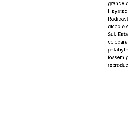
grande q
Haystack
Radioast
disco e 
Sul. Est
colocara
petabyte
fossem 
reproduz