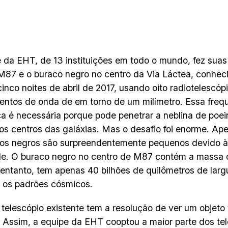
 da EHT, de 13 instituições em todo o mundo, fez sua
M87 e o buraco negro no centro da Via Láctea, conhec
cinco noites de abril de 2017, usando oito radiotelescóp
ntos de onda de em torno de um milímetro. Essa frequ
ca é necessária porque pode penetrar a neblina de poei
os centros das galáxias. Mas o desafio foi enorme. Ap
os negros são surpreendentemente pequenos devido à
e. O buraco negro no centro de M87 contém a massa d
 entanto, tem apenas 40 bilhões de quilômetros de larg
 os padrões cósmicos.
elescópio existente tem a resolução de ver um objeto
. Assim, a equipe da EHT cooptou a maior parte dos te