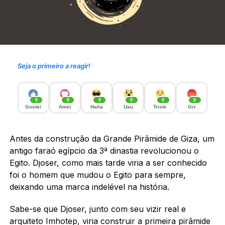
Seja o primeiro a reagir!
0
0
0
0
0
0
Gostei
Amei
Haha
Uau
Triste
Grr
Antes da construção da Grande Pirâmide de Giza, um
antigo faraó egípcio da 3ª dinastia revolucionou o
Egito. Djoser, como mais tarde viria a ser conhecido
foi o homem que mudou o Egito para sempre,
deixando uma marca indelével na história.
Sabe-se que Djoser, junto com seu vizir real e
arquiteto Imhotep, viria construir a primeira pirâmide