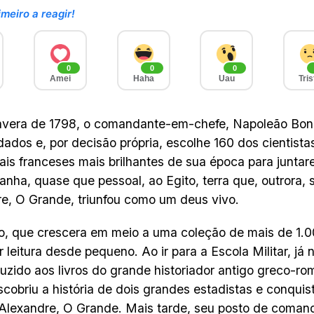
imeiro a reagir!
0
0
0
Amei
Haha
Uau
Tris
avera de 1798, o comandante-em-chefe, Napoleão Bona
dados e, por decisão própria, escolhe 160 dos cientistas
uais franceses mais brilhantes de sua época para junta
nha, quase que pessoal, ao Egito, terra que, outrora, s
e, O Grande, triunfou como um deus vivo.
, que crescera em meio a uma coleção de mais de 1.00
r leitura desde pequeno. Ao ir para a Escola Militar, já
oduzido aos livros do grande historiador antigo greco-ro
cobriu a história de dois grandes estadistas e conquist
Alexandre, O Grande. Mais tarde, seu posto de coma