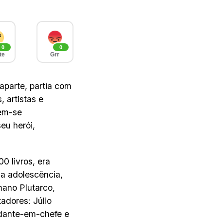
0
0
te
Grr
parte, partia com
, artistas e
rem-se
eu herói,
0 livros, era
 na adolescência,
mano Plutarco,
adores: Júlio
ndante-em-chefe e