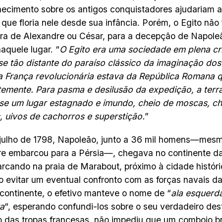
ecimento sobre os antigos conquistadores ajudariam a
que floria nele desde sua infância. Porém, o Egito não 
era de Alexandre ou César, para a decepção de Napole
naquele lugar. “
O Egito era uma sociedade em plena cr
e tão distante do paraíso clássico da imaginação dos
a França revolucionária estava da República Romana 
emente. Para pasma e desilusão da expedição, a terr
se um lugar estagnado e imundo, cheio de moscas, ch
 uivos de cachorros e superstição.
”
julho de 1798, Napoleão, junto a 36 mil homens—mesm
e embarcou para a Pérsia—, chegava no continente da
cando na praia de Marabout, próximo à cidade históri
 evitar um eventual confronto com as forças navais d
continente, o efetivo manteve o nome de “
ala esquerd
ra
“, esperando confundi-los sobre o seu verdadeiro des
io das tropas francesas, não impediu que um comboio br