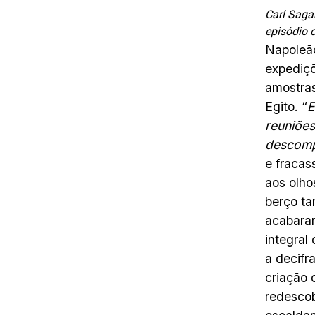
Carl Saga
episódio 
Napoleão
expediçõ
amostras
Egito. “
E
reuniões
descompo
e fracass
aos olho
berço ta
acabaram
integral
a decifr
criação 
redescob