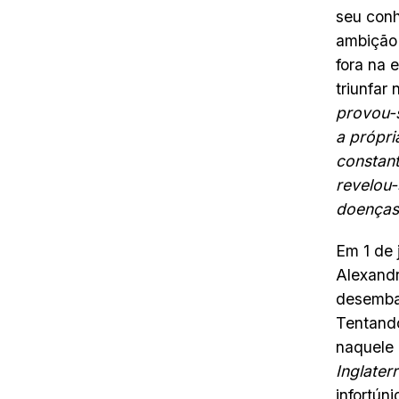
seu conh
ambição 
fora na 
triunfar 
provou-s
a própri
constant
revelou-
doenças,
Em 1 de 
Alexandr
desembar
Tentando
naquele 
Inglater
infortún