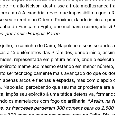
de Horatio Nelson, destruísse a frota mediterrânea f
 próximo à Alexandria, revés que impossibilitou que a 
se seu exército no Oriente Próximo, dando início ao pr
anha da França no Egito, que mal havia começado.
A 
s, por Louis-François Baron.
 julho, a caminho do Cairo, Napoleão e seus soldados
s a 15 quilômetros das Pirâmides, dando início, assim
mides, representada em pintura acima, onde o exército
 exército mameluco mesmo estando em menor número, 
to ser tecnologicamente mais avançado do que os do
 apenas arcos e flechas e espadas, mas com o apoio 
a. Napoleão, percebendo que seu maior problema era a 
, impôs seu exército à uma tática defensiva, formand
ndo os mamelucos com fogo de artilharia. “
Assim, na 
es, os franceses perderam 300 homens para os 2.500 
m a 700 anos de poder dos mamelucos no Egito. Diz-s