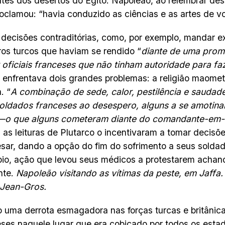
tes dos desertos do Egito. Napoleão, ao relembrar des
roclamou: “havia conduzido as ciências e as artes de vo
decisões contraditórias, como, por exemplo, mandar e
iros turcos que haviam se rendido “
diante de uma prom
r oficiais franceses que não tinham autoridade para fa
enfrentava dois grandes problemas: a religião maomet
. “
A combinação de sede, calor, pestilência e saudad
oldados franceses ao desespero, alguns a se amotina
o—o que alguns cometeram diante do comandante-em-
, as leituras de Plutarco o incentivaram a tomar decis
sar, dando a opção do fim do sofrimento a seus solda
io, ação que levou seus médicos a protestarem achan
nte.
Napoleão visitando as vítimas da peste, em Jaffa.
-Jean-Gros.
do uma derrota esmagadora nas forças turcas e britânic
ses naquele lugar que era cobiçado por todos os estad