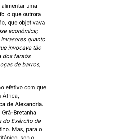
 alimentar uma
foi o que outrora
ão, que objetivava
ise econômica;
 invasores quanto
que invocava tão
a dos faraós
oças de barros,
o efetivo com que
 África,
ca de Alexandria.
a Grã-Bretanha
a do Exército da
tino. Mas, para o
itânico, sob o