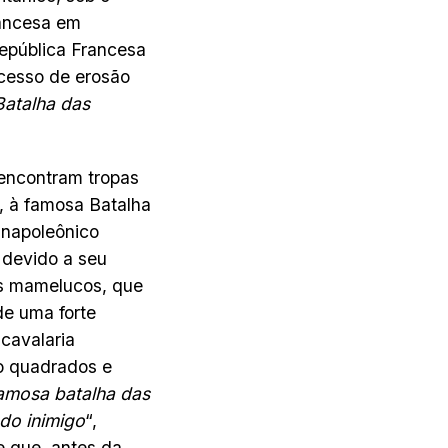
rancesa em
República Francesa
ocesso de erosão
Batalha das
 encontram tropas
, à famosa Batalha
 napoleônico
devido a seu
s mamelucos, que
de uma forte
cavalaria
o quadrados e
famosa batalha das
do inimigo
“,
e que, antes da