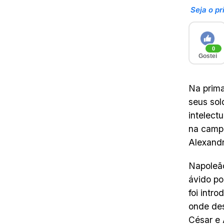
Seja o pr
0
Gostei
Na prim
seus sol
intelect
na campa
Alexandr
Napoleão
ávido po
foi intr
onde des
César e 