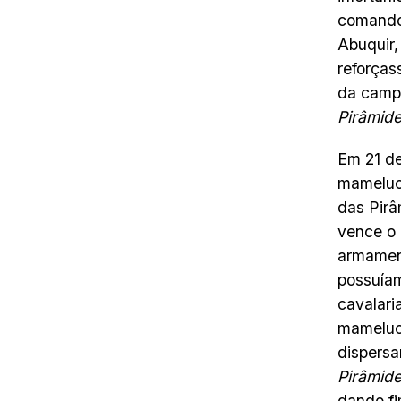
comando 
Abuquir,
reforças
da camp
Pirâmide
Em 21 de
mameluca
das Pirâ
vence o
armamen
possuíam
cavalari
mameluca
dispersa
Pirâmid
dando fi