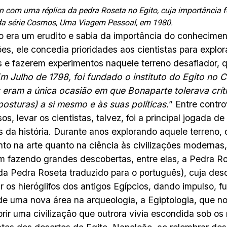
n com uma réplica da pedra Roseta no Egito, cuja importância f
da série Cosmos, Uma Viagem Pessoal, em 1980.
 era um erudito e sabia da importância do conhecimen
es, ele concedia prioridades aos cientistas para explo
 e fazerem experimentos naquele terreno desafiador, q
m Julho de 1798, foi fundado o instituto do Egito no C
 eram a única ocasião em que Bonaparte tolerava crít
sturas) a si mesmo e às suas políticas.
” Entre contro
os, levar os cientistas, talvez, foi a principal jogada d
s da história. Durante anos explorando aquele terreno, 
nto na arte quanto na ciência às civilizações modernas,
 fazendo grandes descobertas, entre elas, a Pedra Ros
 da Pedra Roseta traduzido para o português), cuja des
ar os hieróglifos dos antigos Egípcios, dando impulso, f
de uma nova área na arqueologia, a Egiptologia, que n
rir uma civilização que outrora vivia escondida sob os