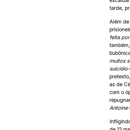
escaldan
tarde, p
Além de 
prisione
feita po
também, 
bubônica
muitos s
suicídi
pretexto
as de Cé
com o óp
repugna
Antoine
Infligin
de 12 me