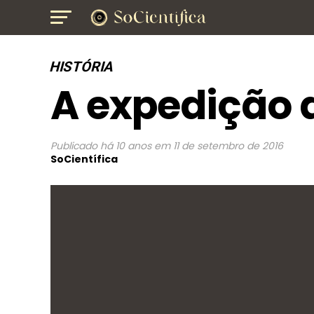
HISTÓRIA
A expedição 
Publicado
há 10 anos
em
11 de setembro de 2016
SoCientífica