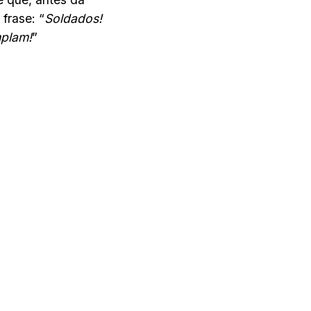
frase: “
Soldados!
mplam!
”