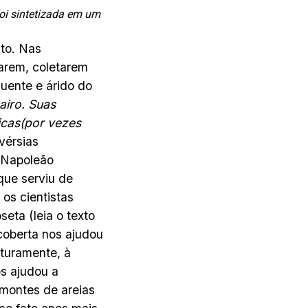
oi sintetizada em um
to. Nas
rarem, coletarem
uente e árido do
airo. Suas
icas(por vezes
vérsias
e Napoleão
que serviu de
 os cientistas
eta (leia o texto
coberta nos ajudou
uturamente, à
os ajudou a
 montes de areias