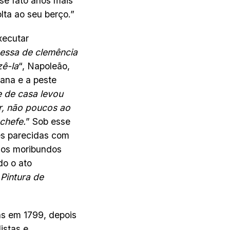
se fato anos mais
lta ao seu berço.”
xecutar
essa de clemência
zê-la
“, Napoleão,
ana e a peste
e de casa levou
r, não poucos ao
chefe.
” Sob esse
ões parecidas com
dos moribundos
do o ato
 Pintura de
as em 1799, depois
istas e