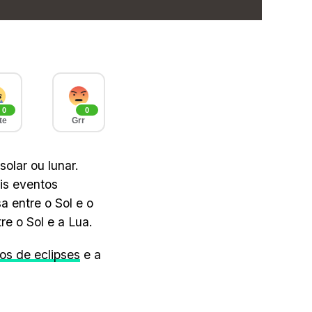
0
0
te
Grr
olar ou lunar.
is eventos
a entre o Sol e o
re o Sol e a Lua.
pos de eclipses
e a