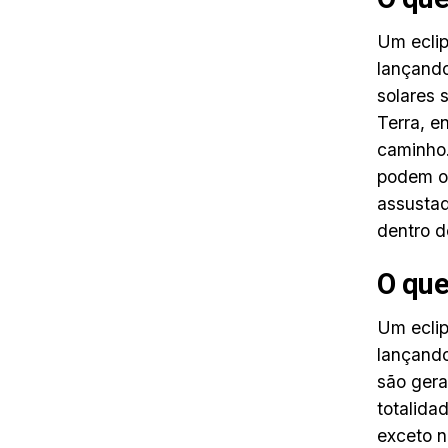
Um eclip
lançando
solares 
Terra, e
caminho.
podem ob
assustad
dentro d
O que
Um eclip
lançando
são gera
totalida
exceto n