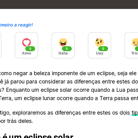
imeiro a reagir!
0
0
0
Amei
Haha
Uau
Tris
omo negar a beleza imponente de um eclipse, seja ele s
 já parou para considerar as diferenças entre estes do
is? Enquanto um eclipse solar ocorre quando a Lua pass
Terra, um eclipse lunar ocorre quando a Terra passa ent
tigo, exploraremos as diferenças entre estes os dois
ti
or trás deles.
 é um eclipse solar