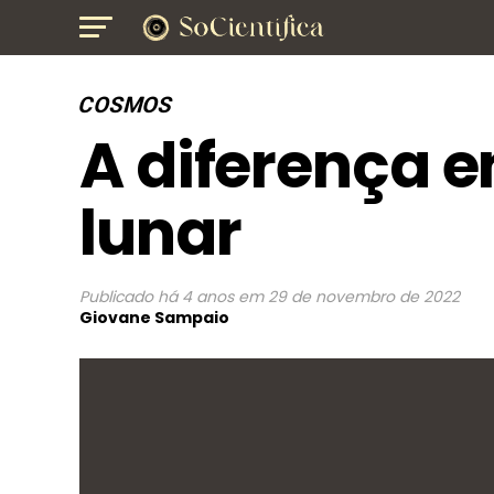
COSMOS
A diferença en
lunar
Publicado
há 4 anos
em
29 de novembro de 2022
Giovane Sampaio