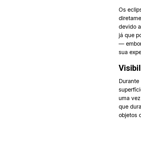
Os eclip
diretame
devido a
já que 
— embora
sua expe
Visibi
Durante 
superfíc
uma vez 
que dura
objetos 