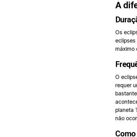
A dif
Duraç
Os eclip
eclipses
máximo 
Frequ
O eclips
requer u
bastant
acontece
planeta 
não ocor
Como 