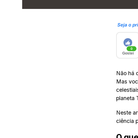
Seja o pr
0
Gostei
Não há c
Mas você
celestia
planeta 
Neste ar
ciência p
O que