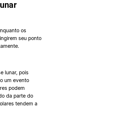
lunar
enquanto os
tingirem seu ponto
tamente.
e lunar, pois
-o um evento
ares podem
do da parte do
solares tendem a