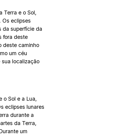
 Terra e o Sol,
. Os eclipses
 da superfície da
s fora deste
ro deste caminho
como um céu
 sua localização
 o Sol e a Lua,
s eclipses lunares
erra durante a
artes da Terra,
 Durante um