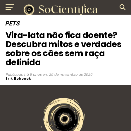
PETS
Vira-lata não fica doente?
Descubra mitos e verdades
sobre os cães sem raça
definida
Publicado
há 6 anos
em
25 de novembro de 2020
Erik Behenck