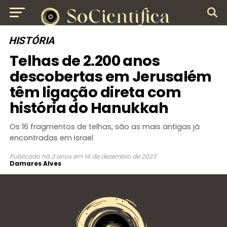
HISTÓRIA
Telhas de 2.200 anos
descobertas em Jerusalém
têm ligação direta com
história do Hanukkah
Os 16 fragmentos de telhas, são as mais antigas já
encontradas em Israel
Publicado
há 3 anos
em
14 de dezembro de 2023
Damares Alves