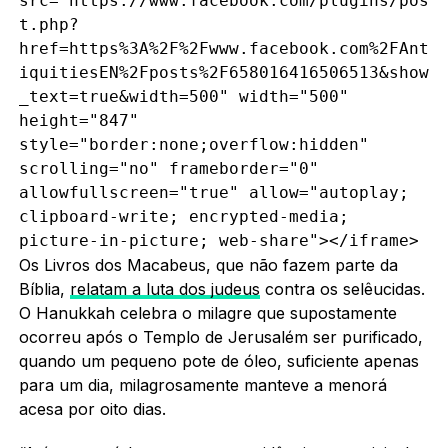
src="https://www.facebook.com/plugins/pos
t.php?
href=https%3A%2F%2Fwww.facebook.com%2FAnt
iquitiesEN%2Fposts%2F658016416506513&show
_text=true&width=500" width="500" 
height="847" 
style="border:none;overflow:hidden" 
scrolling="no" frameborder="0" 
allowfullscreen="true" allow="autoplay; 
clipboard-write; encrypted-media; 
picture-in-picture; web-share"></iframe>
Os Livros dos Macabeus, que não fazem parte da
Bíblia,
relatam a luta dos judeus
contra os selêucidas.
O Hanukkah celebra o milagre que supostamente
ocorreu após o Templo de Jerusalém ser purificado,
quando um pequeno pote de óleo, suficiente apenas
para um dia, milagrosamente manteve a menorá
acesa por oito dias.