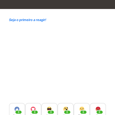
Seja o primeiro a reagir!
0
0
0
0
0
0