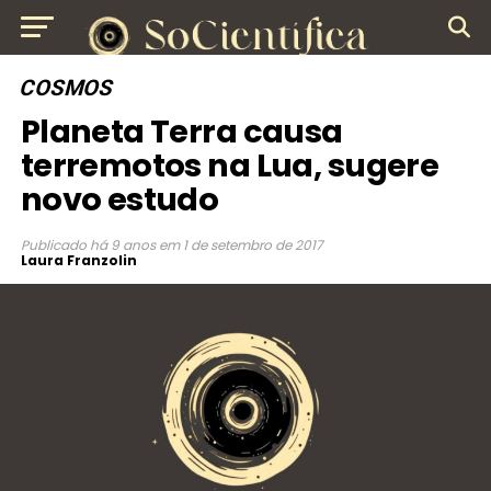
COSMOS
Planeta Terra causa
terremotos na Lua, sugere
novo estudo
Publicado
há 9 anos
em
1 de setembro de 2017
Laura Franzolin