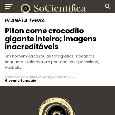
PLANETA TERRA
Píton come crocodilo
gigante inteiro; imagens
inacreditáveis
Um homem capturou as fotografias macabras
enquanto explorava um pântano em Queensland,
Austrália.
Publicado
há 6 anos
em
16 de janeiro de 2021
Giovane Sampaio