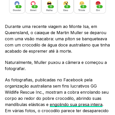
0
0
0
0
0
0
Gostei
Amei
Haha
Uau
Triste
Grr
Durante uma recente viagem ao Monte Isa, em
Queensland, o caiaque de Martin Muller se deparou
com uma visão macabra: uma píton se banqueteava
com um crocodilo de água doce australiano que tinha
acabado de espremer até à morte.
Naturalmente, Muller puxou a câmera e começou a
fotografar.
As fotografias, publicadas no Facebook pela
organização australiana sem fins lucrativos GG
Wildlife Rescue Inc., mostram a cobra enrolando seu
corpo ao redor do pobre crocodilo, abrindo suas
mandíbulas elásticas e
engolindo sua presa inteira
.
Em várias fotos, o crocodilo parece ter desaparecido