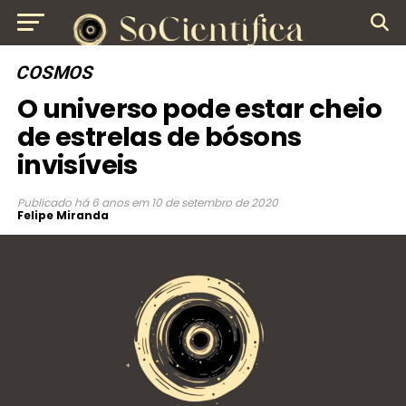
COSMOS
O universo pode estar cheio
de estrelas de bósons
invisíveis
Publicado
há 6 anos
em
10 de setembro de 2020
Felipe Miranda