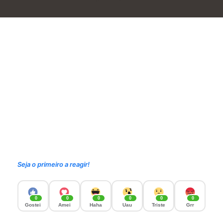
Seja o primeiro a reagir!
0
0
0
0
0
0
Gostei
Amei
Haha
Uau
Triste
Grr