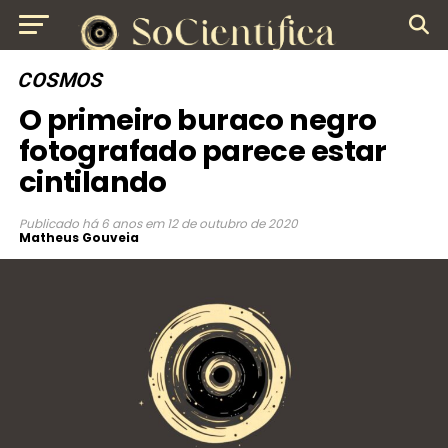
COSMOS
O primeiro buraco negro
fotografado parece estar
cintilando
Publicado
há 6 anos
em
12 de outubro de 2020
Matheus Gouveia