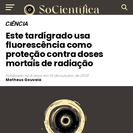
CIÊNCIA
Este tardígrado usa
fluorescência como
proteção contra doses
mortais de radiação
Publicado
há 6 anos
em
16 de outubro de 2020
Matheus Gouveia