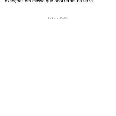
extinções em massa que ocorreram na terra.
PUBLICIDADE