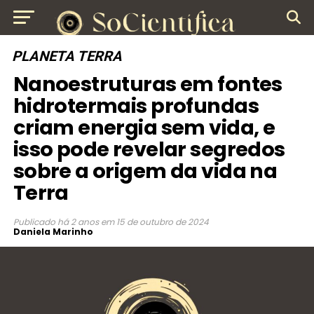
PLANETA TERRA
Nanoestruturas em fontes
hidrotermais profundas
criam energia sem vida, e
isso pode revelar segredos
sobre a origem da vida na
Terra
Publicado
há 2 anos
em
15 de outubro de 2024
Daniela Marinho