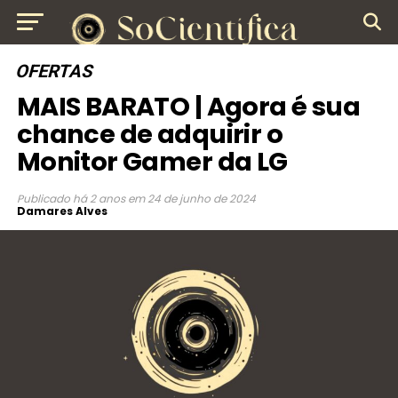
OFERTAS
MAIS BARATO | Agora é sua
chance de adquirir o
Monitor Gamer da LG
Publicado
há 2 anos
em
24 de junho de 2024
Damares Alves