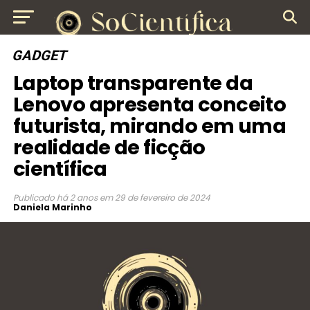
GADGET
Laptop transparente da
Lenovo apresenta conceito
futurista, mirando em uma
realidade de ficção
científica
Publicado
há 2 anos
em
29 de fevereiro de 2024
Daniela Marinho