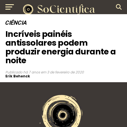
CIÊNCIA
Incríveis painéis
antissolares podem
produzir energia durante a
noite
Publicado
há 7 anos
em
3 de fevereiro de 2020
Erik Behenck