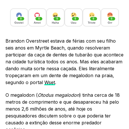
0
0
0
0
0
0
Gostei
Amei
Haha
Uau
Triste
Grr
Brandon Overstreet estava de férias com seu filho
seis anos em Myrtle Beach, quando resolveram
participar da caça de dentes de tubarão que acontece
na cidade turística todos os anos. Mas eles acabaram
dando muita sorte nessa caçada. Eles literalmente
tropeçaram em um dente de megalodon na praia,
segundo o portal
Wset
.
O megalodon (
Otodus megalodon
) tinha cerca de 18
metros de comprimento e que desapareceu há pelo
menos 2,6 milhões de anos, até hoje os
pesquisadores discutem sobre o que poderia ter
causado a extinção desse enorme predador