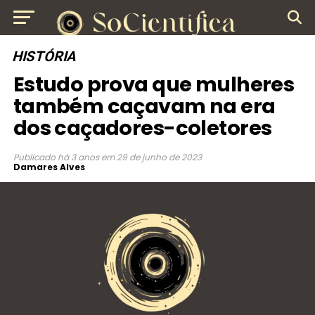
HISTÓRIA
Estudo prova que mulheres
também caçavam na era
dos caçadores-coletores
Publicado
há 3 anos
em
29 de junho de 2023
Damares Alves