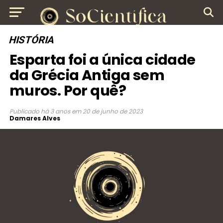
HISTÓRIA
Esparta foi a única cidade
da Grécia Antiga sem
muros. Por quê?
Publicado
há 3 anos
em
20 de junho de 2023
Damares Alves