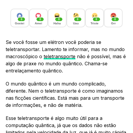
0
0
0
0
0
0
Gostei
Amei
Haha
Uau
Triste
Grr
Se você fosse um elétron você poderia se
teletransportar. Lamento te informar, mas no mundo
macroscópico o
teletransporte
não é possível, mas é
algo de praxe no mundo quântico. Chama-se
entrelaçamento quântico.
O mundo quântico é um mundo complicado,
diferente. Nem o teletransporte é como imaginamos
nas ficções científicas. Está mais para um transporte
de informações, e não de matéria.
Esse teletransporte é algo muito útil para a
computação quântica, já que os dados não estão
limitados pela velocidade da luz, que já é muito rápida.