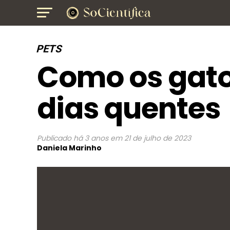
PETS
Como os gato
dias quentes
Publicado
há 3 anos
em
21 de julho de 2023
Daniela Marinho