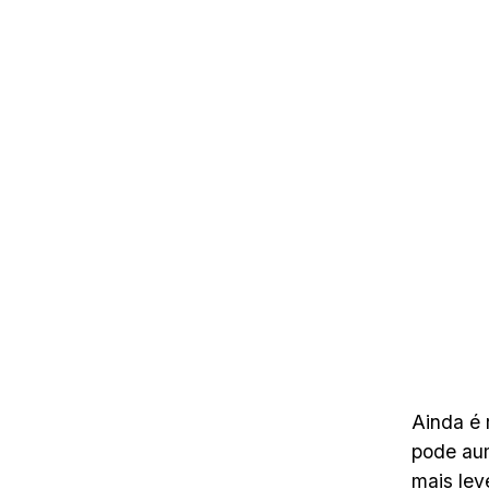
Ainda é 
pode aum
mais lev