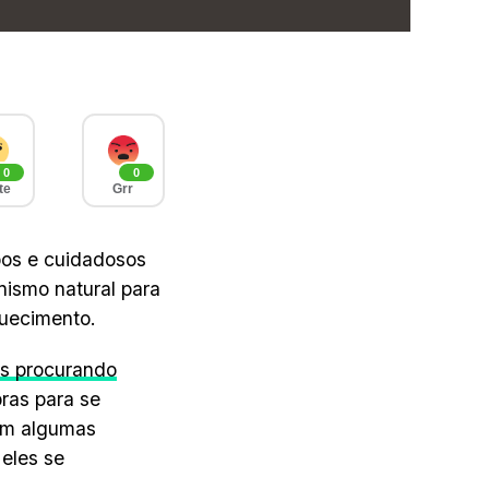
0
0
te
Grr
pos e cuidadosos
ismo natural para
quecimento.
s procurando
as para se
uem algumas
 eles se