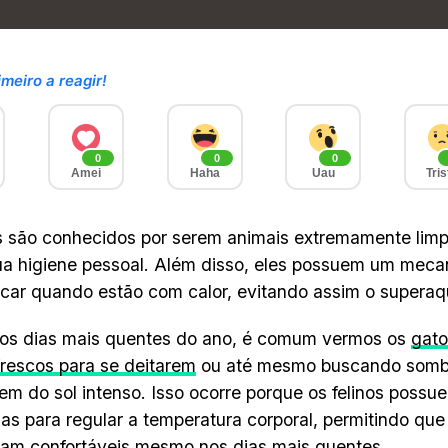
imeiro a reagir!
0
0
0
Amei
Haha
Uau
Tris
 são conhecidos por serem animais extremamente lim
a higiene pessoal. Além disso, eles possuem um mecan
scar quando estão com calor, evitando assim o supera
 os dias mais quentes do ano, é comum vermos os
gato
frescos para se deitarem
ou até mesmo buscando sombr
em do sol intenso. Isso ocorre porque os felinos poss
ias para regular a temperatura corporal, permitindo que
am confortáveis mesmo nos dias mais quentes.