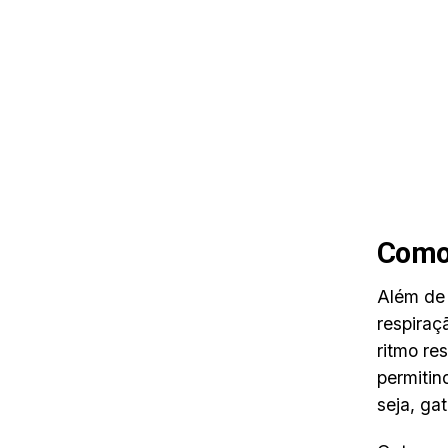
Como 
Além de
respiraç
ritmo re
permitin
seja, ga