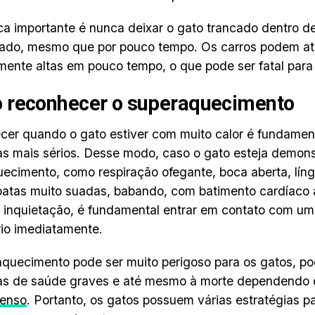
ca importante é nunca deixar o gato trancado dentro d
ado, mesmo que por pouco tempo. Os carros podem ati
ente altas em pouco tempo, o que pode ser fatal para 
 reconhecer o superaquecimento
er quando o gato estiver com muito calor é fundament
s mais sérios. Desse modo, caso o gato esteja demons
ecimento, como respiração ofegante, boca aberta, língu
atas muito suadas, babando, com batimento cardíaco a
e inquietação, é fundamental entrar em contato com u
rio imediatamente.
quecimento pode ser muito perigoso para os gatos, po
as de saúde graves e até mesmo à morte dependendo 
tenso
. Portanto, os gatos possuem várias estratégias p