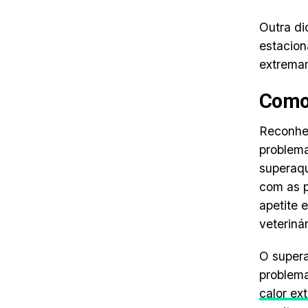
Outra di
estacion
extremam
Como
Reconhec
problema
superaqu
com as p
apetite 
veteriná
O supera
problem
calor ex