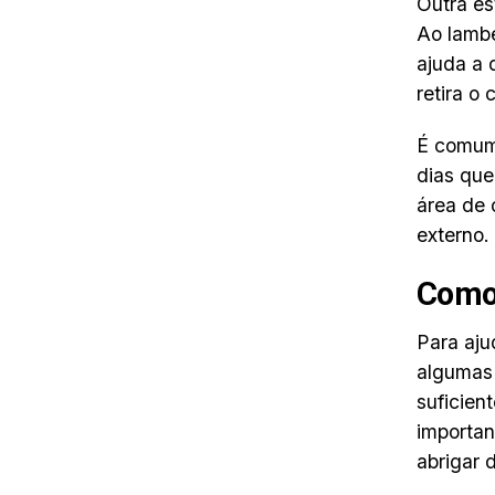
Outra es
Ao lamb
ajuda a 
retira o
É comum
dias que
área de 
externo.
Como 
Para aju
algumas
suficien
importan
abrigar d