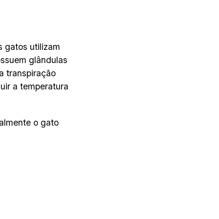
 gatos utilizam
possuem glândulas
a transpiração
uir a temperatura
talmente o gato