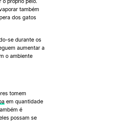
 o próprio pelo.
evaporar também
spera dos gatos
do-se durante os
nseguem aumentar a
om o ambiente
tores tomem
pa
em quantidade
 Também é
 eles possam se