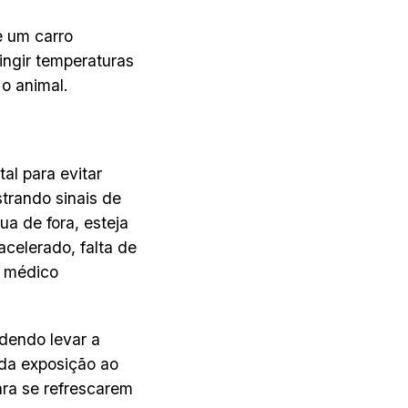
e um carro
ngir temperaturas
o animal.
al para evitar
trando sinais de
a de fora, esteja
celerado, falta de
m médico
dendo levar a
da exposição ao
ara se refrescarem