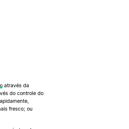
ão
através da
avés do controle do
 rapidamente,
ais fresco; ou