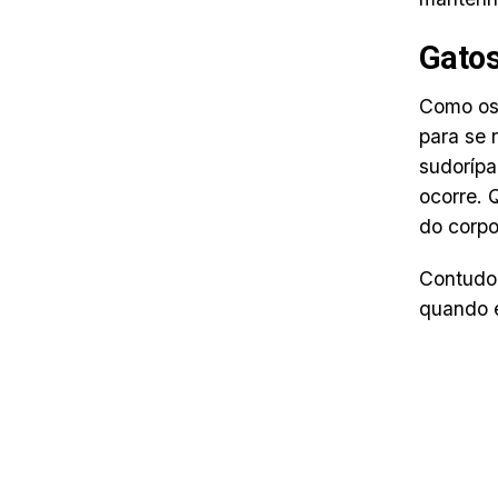
Gato
Como os 
para se 
sudorípa
ocorre. 
do corpo
Contudo,
quando e