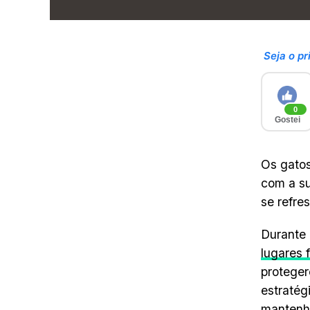
Seja o pr
0
Gostei
Os gatos
com a su
se refre
Durante
lugares 
proteger
estratég
mantenh