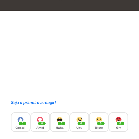
Seja o primeiro a reagir!
0
0
0
0
0
0
Gostei
Amei
Haha
Uau
Triste
Grr