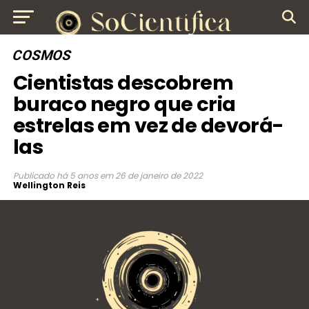
COSMOS
Cientistas descobrem
buraco negro que cria
estrelas em vez de devorá-
las
Publicado
há 5 anos
em
26 de janeiro de 2022
Wellington Reis