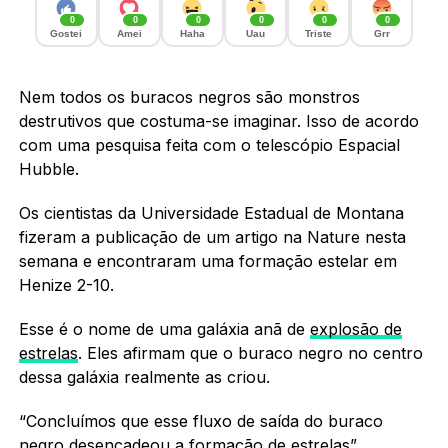
0
0
0
0
0
0
Gostei
Amei
Haha
Uau
Triste
Grr
Nem todos os buracos negros são monstros
destrutivos que costuma-se imaginar. Isso de acordo
com uma pesquisa feita com o telescópio Espacial
Hubble.
Os cientistas da Universidade Estadual de Montana
fizeram a publicação de um artigo na Nature nesta
semana e encontraram uma formação estelar em
Henize 2-10.
Esse é o nome de uma galáxia anã de
explosão de
estrelas
. Eles afirmam que o buraco negro no centro
dessa galáxia realmente as criou.
“Concluímos que esse fluxo de saída do buraco
negro desencadeou a
formação de estrelas
”,