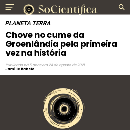
PLANETA TERRA
Chove no cume da
Groenlândia pela primeira
vez na história
Publicado
há 5 anos
em
24 de agosto de 2021
Jamille Rabelo