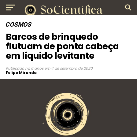
COSMOS
Barcos de brinquedo
flutuam de ponta cabeça
em líquido levitante
Publicado
há 6 anos
em
4 de setembro de 2020
Felipe Miranda