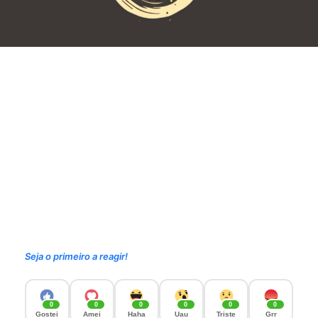
Seja o primeiro a reagir!
0
0
0
0
0
0
Gostei
Amei
Haha
Uau
Triste
Grr