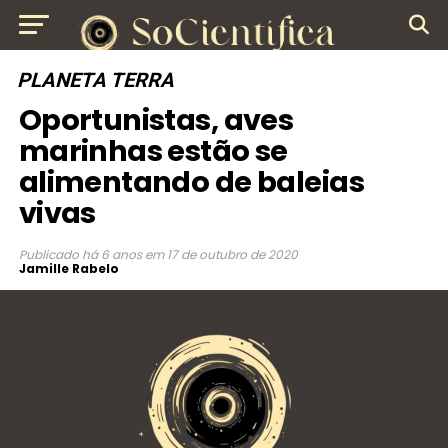
PLANETA TERRA
Oportunistas, aves
marinhas estão se
alimentando de baleias
vivas
Publicado
há 6 anos
em
17 de outubro de 2020
Jamille Rabelo