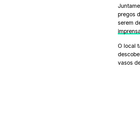
Juntamen
pregos d
serem de
imprens
O local 
descober
vasos de