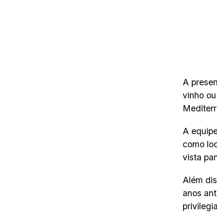
A presen
vinho ou
Mediterr
A equipe
como loc
vista pa
Além dis
anos ant
privilegi