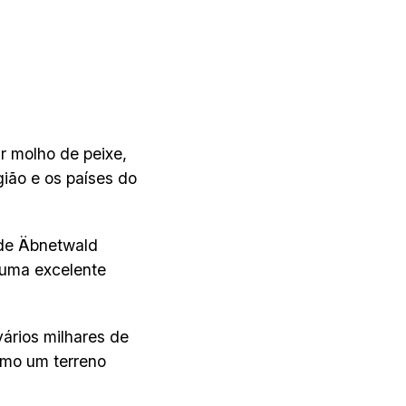
r molho de peixe,
gião e os países do
 de Äbnetwald
 uma excelente
ários milhares de
omo um terreno