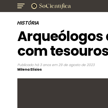
HISTÓRIA
Arqueólogos 
com tesouros
Publicado
há 3 anos
em
29 de agosto de 2023
Milena Elísios