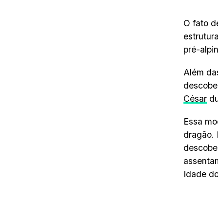
O fato d
estrutur
pré-alpi
Além das
descober
César
du
Essa moe
dragão. 
descober
assentam
Idade do