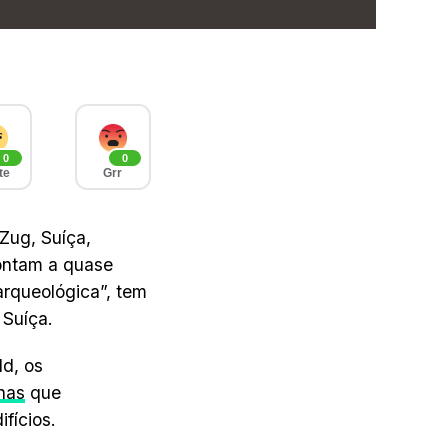
0
0
te
Grr
Zug, Suíça,
ontam a quase
arqueológica”, tem
 Suíça.
d, os
nas
que
fícios.