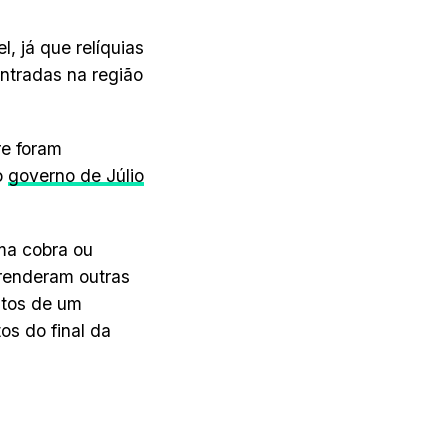
, já que relíquias
ntradas na região
re foram
o
governo de Júlio
ma cobra ou
renderam outras
stos de um
s do final da