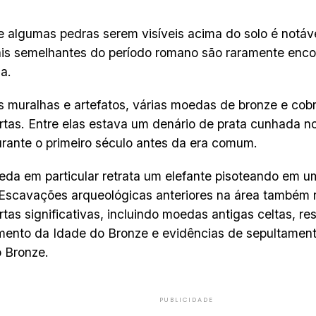
e algumas pedras serem visíveis acima do solo é notável
ais semelhantes do período romano são raramente enco
na.
 muralhas e artefatos, várias moedas de bronze e cob
tas. Entre elas estava um denário de prata cunhada n
rante o primeiro século antes da era comum.
da em particular retrata um elefante pisoteando em u
Escavações arqueológicas anteriores na área também 
tas significativas, incluindo moedas antigas celtas, re
ento da Idade do Bronze e evidências de sepultamento
 Bronze.
PUBLICIDADE