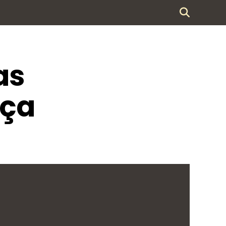
as
íça