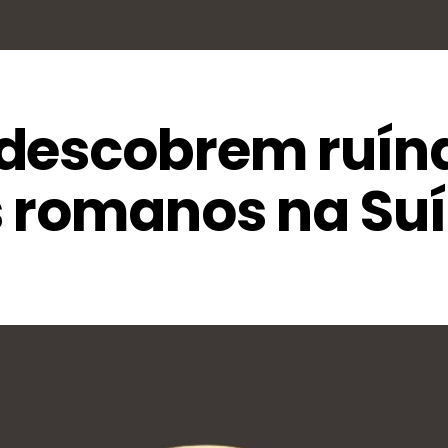
descobrem ruín
 romanos na Su