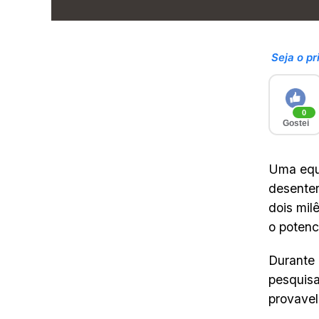
Seja o pr
0
Gostei
Uma equi
desente
dois mil
o potenc
Durante
pesquis
provavel