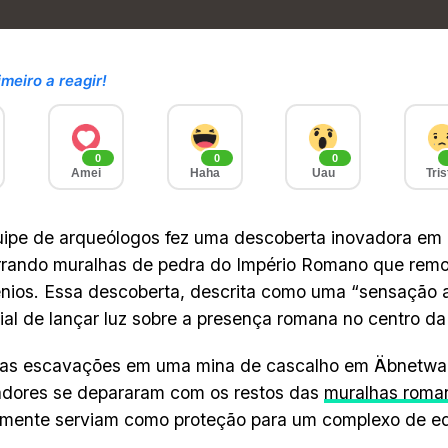
imeiro a reagir!
0
0
0
Amei
Haha
Uau
Tris
pe de arqueólogos fez uma descoberta inovadora em 
rrando muralhas de pedra do Império Romano que rem
ênios. Essa descoberta, descrita como uma “sensação 
ial de lançar luz sobre a presença romana no centro da
 as escavações em uma mina de cascalho em Äbnetwal
adores se depararam com os restos das
muralhas roma
mente serviam como proteção para um complexo de edi