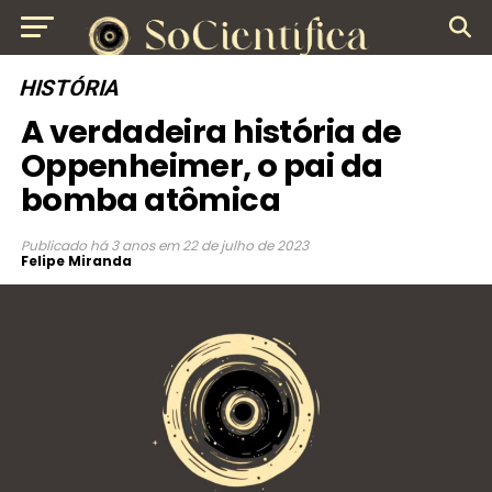
HISTÓRIA
A verdadeira história de
Oppenheimer, o pai da
bomba atômica
Publicado
há 3 anos
em
22 de julho de 2023
Felipe Miranda