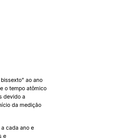
 bissexto” ao ano
o e o tempo atômico
s devido a
nício da medição
 a cada ano e
s e