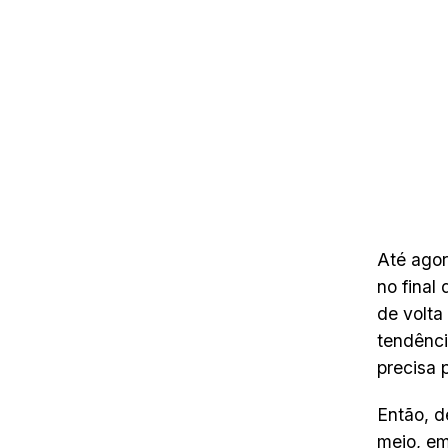
Até agor
no final
de volta
tendênci
precisa p
Então, d
meio, e