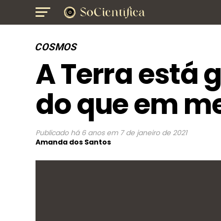
COSMOS
A Terra está 
do que em me
Publicado
há 6 anos
em
7 de janeiro de 2021
Amanda dos Santos