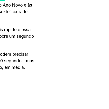
do Ano Novo e às
xto” extra foi
is rápido e essa
 sobre um segundo
podem precisar
400 segundos, mas
o, em média.