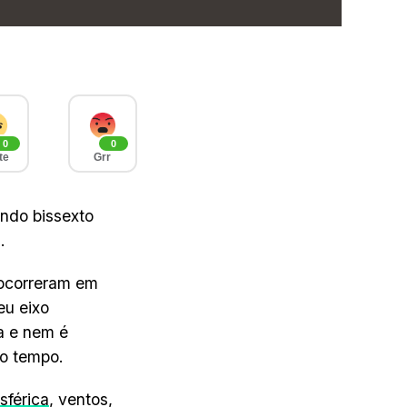
0
0
te
Grr
undo bissexto
.
 ocorreram em
eu eixo
a e nem é
 o tempo.
sférica
, ventos,