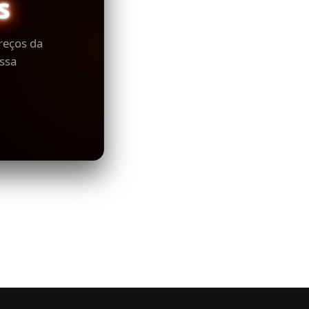
s
reços da
ssa