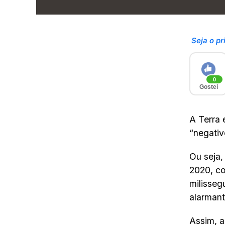
Seja o pr
0
Gostei
A Terra 
“negativ
Ou seja,
2020, c
milisseg
alarmant
Assim, a