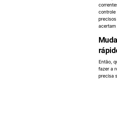
corrente
controle
precisos
acertam 
Mudan
rápid
Então, q
fazer a 
precisa 