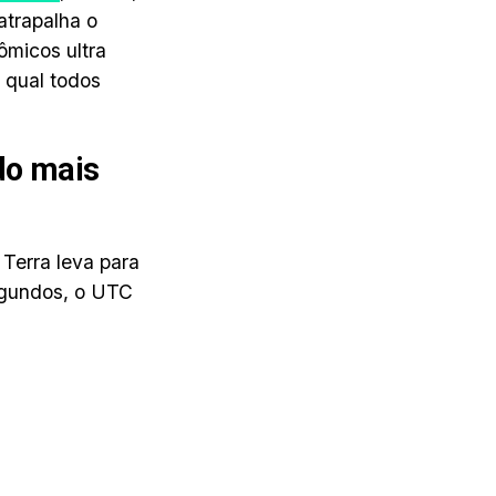
atrapalha o
ômicos ultra
 qual todos
do mais
Terra leva para
egundos, o UTC