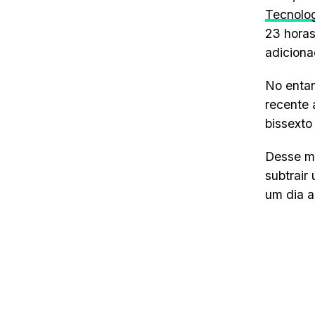
Tecnolo
23 horas
adiciona
No enta
recente 
bissexto
Desse mo
subtrair
um dia a