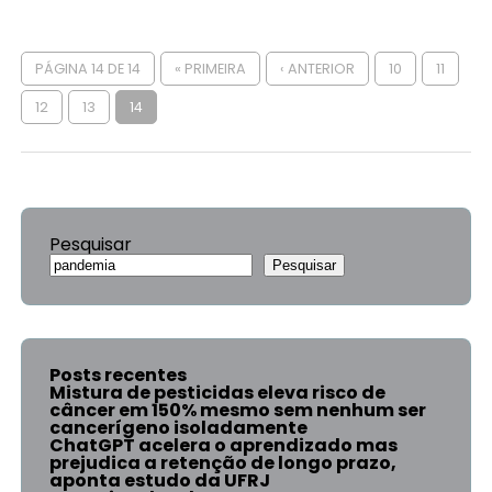
PÁGINA 14 DE 14
« PRIMEIRA
‹ ANTERIOR
10
11
12
13
14
Pesquisar
Pesquisar
Posts recentes
Mistura de pesticidas eleva risco de
câncer em 150% mesmo sem nenhum ser
cancerígeno isoladamente
ChatGPT acelera o aprendizado mas
prejudica a retenção de longo prazo,
aponta estudo da UFRJ