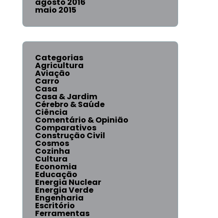
agosto 2016
maio 2015
Categorias
Agricultura
Aviação
Carro
Casa
Casa & Jardim
Cérebro & Saúde
Ciência
Comentário & Opinião
Comparativos
Construção Civil
Cosmos
Cozinha
Cultura
Economia
Educação
Energia Nuclear
Energia Verde
Engenharia
Escritório
Ferramentas