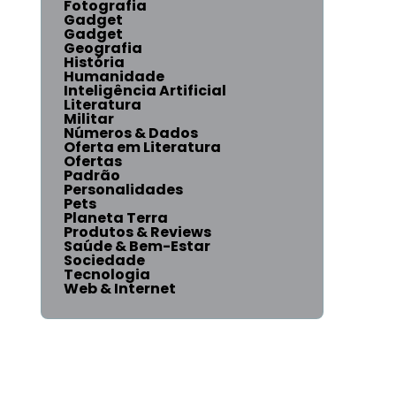
Fotografia
Gadget
Gadget
Geografia
História
Humanidade
Inteligência Artificial
Literatura
Militar
Números & Dados
Oferta em Literatura
Ofertas
Padrão
Personalidades
Pets
Planeta Terra
Produtos & Reviews
Saúde & Bem-Estar
Sociedade
Tecnologia
Web & Internet