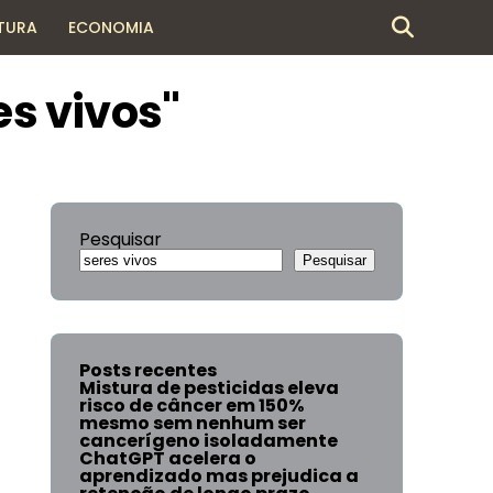
TURA
ECONOMIA
es vivos"
Pesquisar
Pesquisar
Posts recentes
Mistura de pesticidas eleva
risco de câncer em 150%
mesmo sem nenhum ser
cancerígeno isoladamente
ChatGPT acelera o
aprendizado mas prejudica a