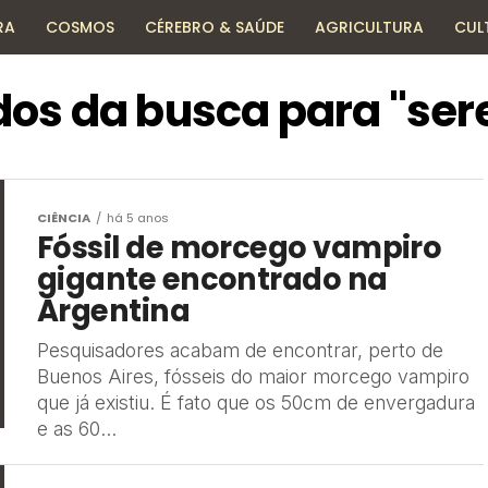
RA
COSMOS
CÉREBRO & SAÚDE
AGRICULTURA
CUL
HISTÓRIA
TECNOLOGIA
ENCICLOPÉDIA
os da busca para "ser
CIÊNCIA
há 5 anos
Fóssil de morcego vampiro
gigante encontrado na
Argentina
Pesquisadores acabam de encontrar, perto de
Buenos Aires, fósseis do maior morcego vampiro
que já existiu. É fato que os 50cm de envergadura
e as 60...