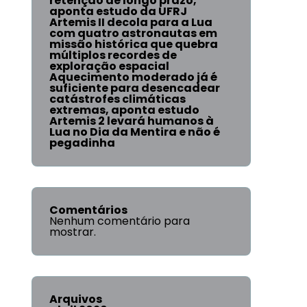
retenção de longo prazo,
aponta estudo da UFRJ
Artemis II decola para a Lua
com quatro astronautas em
missão histórica que quebra
múltiplos recordes de
exploração espacial
Aquecimento moderado já é
suficiente para desencadear
catástrofes climáticas
extremas, aponta estudo
Artemis 2 levará humanos à
Lua no Dia da Mentira e não é
pegadinha
Comentários
Nenhum comentário para
mostrar.
Arquivos