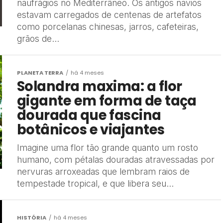
naufrágios no Mediterrâneo. Os antigos navios
estavam carregados de centenas de artefatos
como porcelanas chinesas, jarros, cafeteiras,
grãos de...
PLANETA TERRA
há 4 meses
Solandra maxima: a flor
gigante em forma de taça
dourada que fascina
botânicos e viajantes
Imagine uma flor tão grande quanto um rosto
humano, com pétalas douradas atravessadas por
nervuras arroxeadas que lembram raios de
tempestade tropical, e que libera seu...
HISTÓRIA
há 4 meses