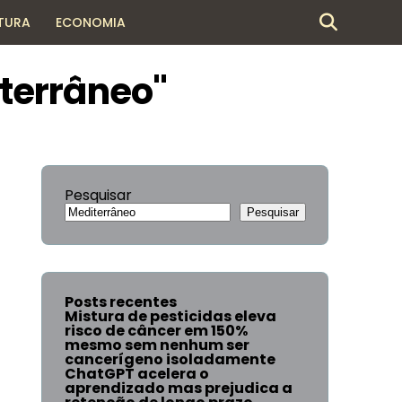
TURA
ECONOMIA
terrâneo"
Pesquisar
Pesquisar
Posts recentes
Mistura de pesticidas eleva
risco de câncer em 150%
mesmo sem nenhum ser
cancerígeno isoladamente
ChatGPT acelera o
aprendizado mas prejudica a