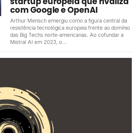
startup europeia que rivaliza
com Google e OpenAI
Arthur Mensch emergiu como a figura central da
resistência tecnológica europeia frente ao domínio
das Big Techs norte-americanas. Ao cofundar a
Mistral AI em 2023, o...