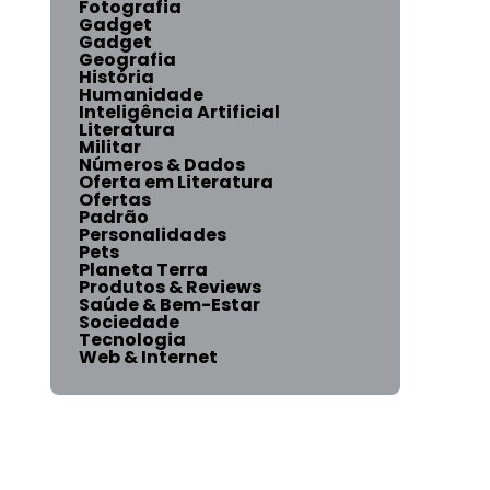
Fotografia
Gadget
Gadget
Geografia
História
Humanidade
Inteligência Artificial
Literatura
Militar
Números & Dados
Oferta em Literatura
Ofertas
Padrão
Personalidades
Pets
Planeta Terra
Produtos & Reviews
Saúde & Bem-Estar
Sociedade
Tecnologia
Web & Internet