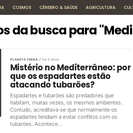
RA
COSMOS
CÉREBRO & SAÚDE
AGRICULTURA
CUL
HISTÓRIA
TECNOLOGIA
ENCICLOPÉDIA
os da busca para "Medi
PLANETA TERRA
há 3 anos
Mistério no Mediterrâneo: por
que os espadartes estão
atacando tubarões?
Espadartes e tubarões são predadores que
habitam, muitas vezes, os mesmos ambientes.
Contudo, acreditava-se que normalmente os
espadartes tendiam a evitar conflitos com os
tubarões. Acontece...