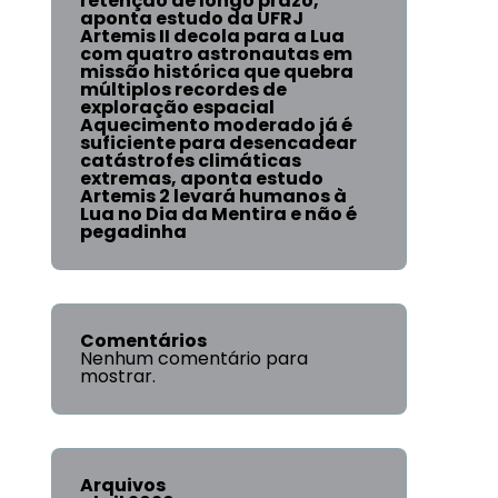
retenção de longo prazo,
aponta estudo da UFRJ
Artemis II decola para a Lua
com quatro astronautas em
missão histórica que quebra
múltiplos recordes de
exploração espacial
Aquecimento moderado já é
suficiente para desencadear
catástrofes climáticas
extremas, aponta estudo
Artemis 2 levará humanos à
Lua no Dia da Mentira e não é
pegadinha
Comentários
Nenhum comentário para
mostrar.
Arquivos