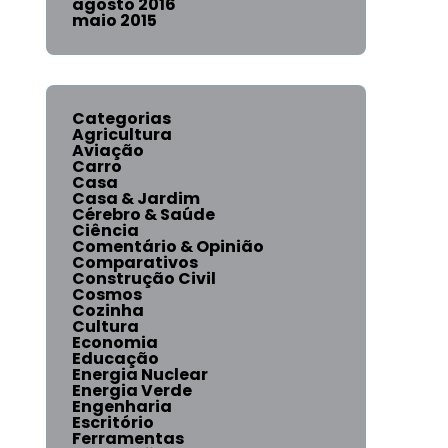
agosto 2016
maio 2015
Categorias
Agricultura
Aviação
Carro
Casa
Casa & Jardim
Cérebro & Saúde
Ciência
Comentário & Opinião
Comparativos
Construção Civil
Cosmos
Cozinha
Cultura
Economia
Educação
Energia Nuclear
Energia Verde
Engenharia
Escritório
Ferramentas